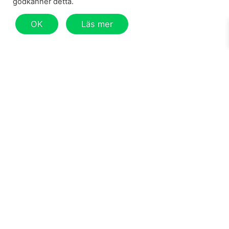
Women
godkänner detta.
Gift card
OK
Läs mer
Other
Information
My account
Sizes & Fit
Shipping & Returns
Cookies & Disclaimer
General Conditions
Humbleton