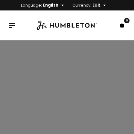
Language:
English
Currency:
EUR
0
x
ce
ce