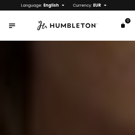
Language:
English
Currency:
EUR
0
x
ce
ce