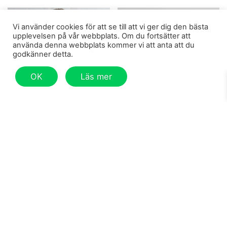
Vi använder cookies för att se till att vi ger dig den bästa
upplevelsen på vår webbplats. Om du fortsätter att
använda denna webbplats kommer vi att anta att du
godkänner detta.
OK
Läs mer
GRÅ
WHITE
Hoodies & Sweatshirts
Hoodies & Sweatshirts
DENVER HMBLTN
HAYES SPORTS
HOODIE, GREY
SWEATSHIRT, WHITE
MOTTLED
99.9
€
89.9
€