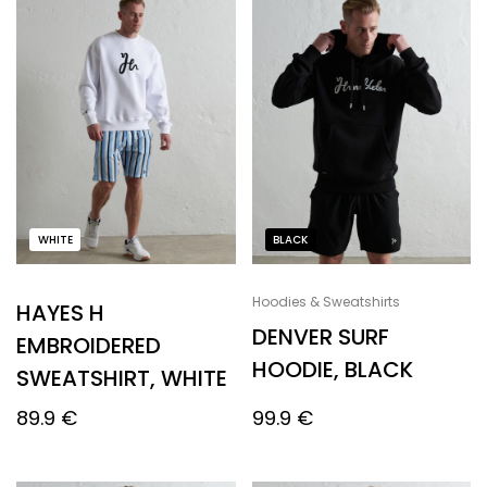
WHITE
BLACK
Hoodies & Sweatshirts
HAYES H
DENVER SURF
EMBROIDERED
HOODIE, BLACK
SWEATSHIRT, WHITE
89.9
€
99.9
€