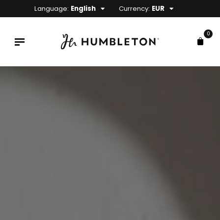
Language:
English
Currency:
EUR
0
x
ce
ce