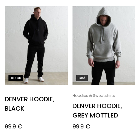
BLACK
GRÅ
Hoodies & Sweatshirts
DENVER HOODIE,
DENVER HOODIE,
BLACK
GREY MOTTLED
99.9
€
99.9
€