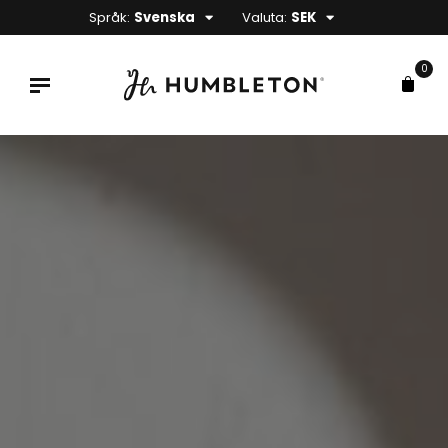
Språk:
Svenska
Valuta:
SEK
0
x
s
s