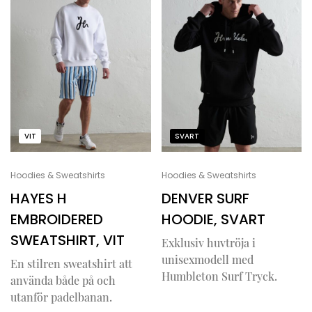
VIT
SVART
Hoodies & Sweatshirts
Hoodies & Sweatshirts
HAYES H
DENVER SURF
EMBROIDERED
HOODIE, SVART
SWEATSHIRT, VIT
Exklusiv huvtröja i
unisexmodell med
En stilren sweatshirt att
Humbleton Surf Tryck.
använda både på och
utanför padelbanan.