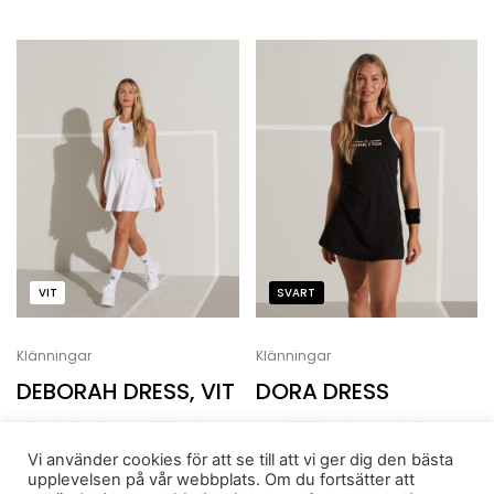
VIT
SVART
Klänningar
Klänningar
DEBORAH DRESS, VIT
DORA DRESS
Klassiskt skuren klänning,
Padelklänning i mjukt
tights/innerbyxor med
funktionsmaterial och bra
Vi använder cookies för att se till att vi ger dig den bästa
upplevelsen på vår webbplats. Om du fortsätter att
bollficka ingår.
passform. Innertights