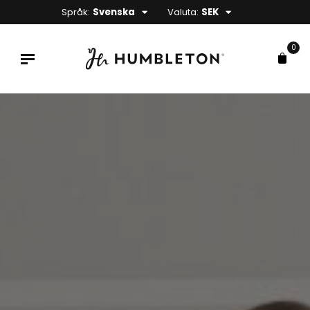
Språk:
Svenska
Valuta:
SEK
0
x
s
s