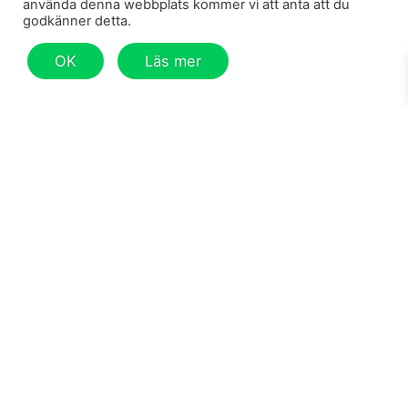
använda denna webbplats kommer vi att anta att du
ingår.
godkänner detta.
799
kr
799
kr
OK
Läs mer
För dig som tröttnat på träningskjolar finns ett mycket
trevligt alternativ –
träningsklänning
. En
träningsklänning
är ett roligt substitut till
träningskjolen som blivit lite av en symbol vad det gäller
bollsporter till kvinnor. Men modet för träningskläder
utvecklas hela tiden och på Humbleton strävar vi efter
att vara i framkant. Av den anledningen är vi stolta över
våra trendiga
träningsklänningar
som är både
smidiga och snygga.
Läs mer