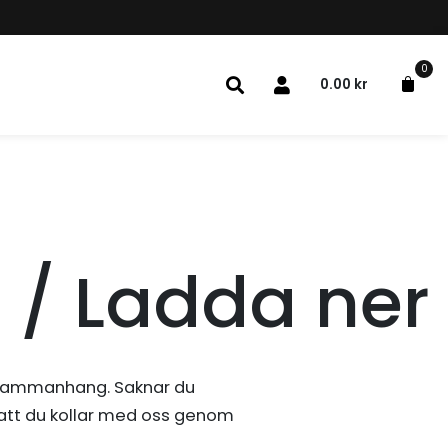
0
0.00
kr
 / Ladda ner
gssammanhang. Saknar du
 att du kollar med oss genom