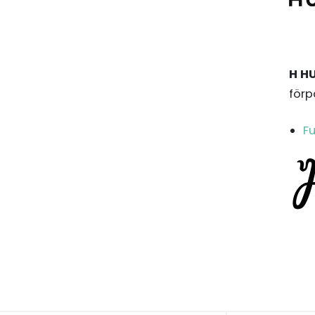
H H
förp
Fu