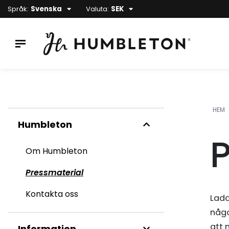
Språk:
Svenska
Valuta:
SEK
HEM
Humbleton
P
Om Humbleton
Pressmaterial
Kontakta oss
Ladd
någo
att 
Information