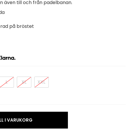
även till och från padelbanan.
ida
erad på bröstet
L
XL
XXL
LL I VARUKORG