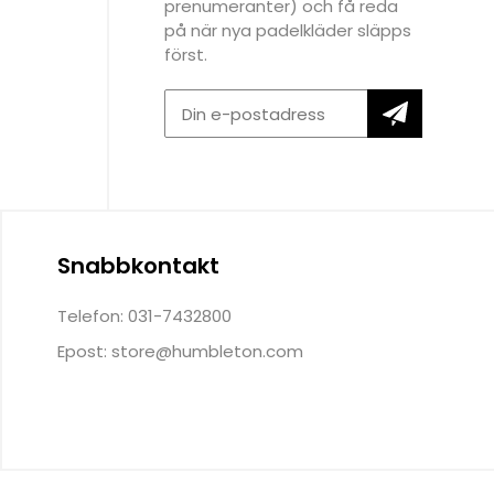
prenumeranter) och få reda
på när nya padelkläder släpps
först.
Snabbkontakt
Telefon: 031-7432800
Epost:
store@humbleton.com