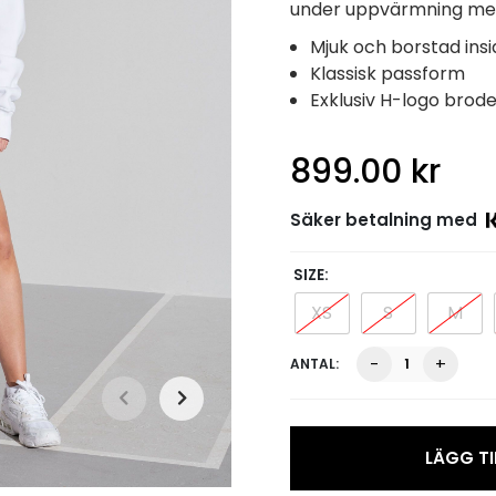
under uppvärmning men 
Mjuk och borstad ins
Klassisk passform
Exklusiv H-logo brod
899.00
kr
Säker betalning med
SIZE
XS
S
M
Hayes
-
+
H
Embroidered
Sweatshirt,
Vit
LÄGG TI
mängd