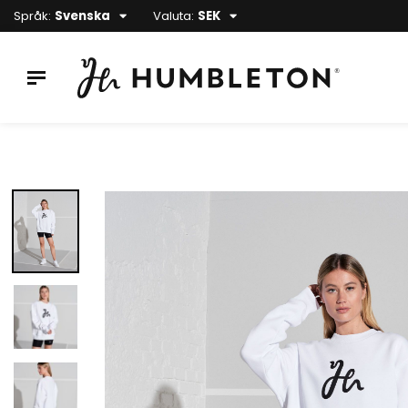
Språk:
Svenska
Valuta:
SEK