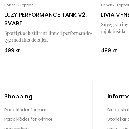
Linnen & Toppar
Linnen & Toppa
LUZY PERFORMANCE TANK V2,
LIVIA V-
SVART
Snygg v-ring
mjuk insida.
Sportigt och stilrent linne i performande-
tyg med fina detaljer.
499
kr
499
kr
Shopping
Inform
Padelkläder för män
Din bestäl
Padelkläder för kvinnor
Storlekar
Presentkort
Frakt & Re