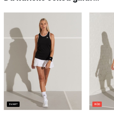
SVART
RÖD