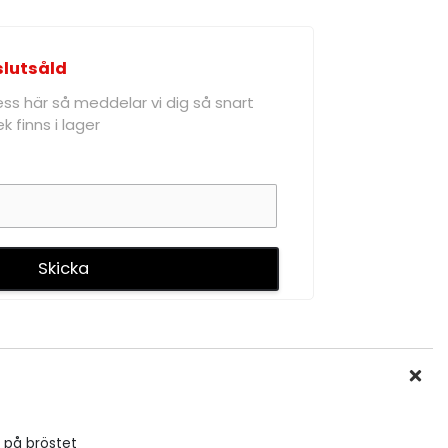
slutsåld
ress här så meddelar vi dig så snart
k finns i lager
 på bröstet