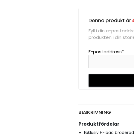
Denna produkt är
Fyll i din e-postadd
produkten i din storle
E-postaddress*
BESKRIVNING
Produktfördelar
Exklusiv H-logo broderad