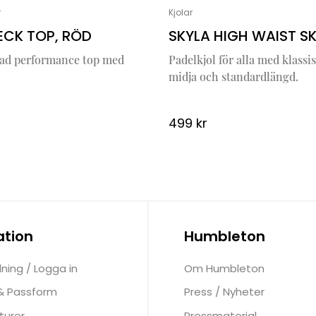
r
Kjolar
NECK TOP, RÖD
SKYLA HIGH WAIST SKI
ad performance top med
Padelkjol för alla med klassis
midja och standardlängd.
499
kr
ation
Humbleton
lning / Logga in
Om Humbleton
 & Passform
Press / Nyheter
turer
Pressmaterial