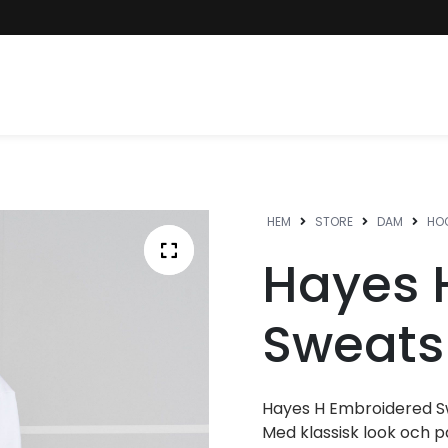
HEM
STORE
DAM
HOO
Hayes 
Sweatsh
Hayes H Embroidered Sw
Med klassisk look och 