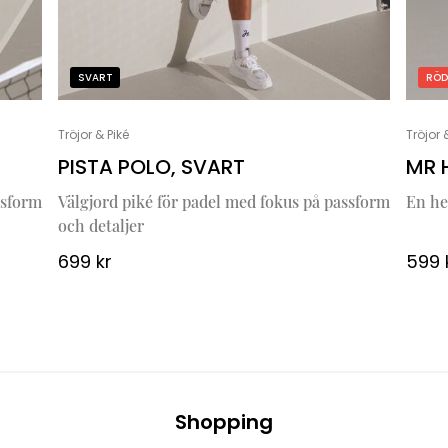
SVART
RÖD
Tröjor & Piké
Tröjor 
PISTA POLO, SVART
MR 
ssform
Välgjord piké för padel med fokus på passform
En he
och detaljer
699
kr
599
Shopping