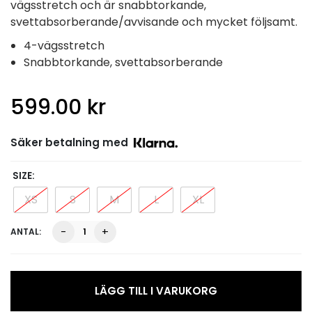
vägsstretch och är snabbtorkande,
svettabsorberande/avvisande och mycket följsamt.
4-vägsstretch
Snabbtorkande, svettabsorberande
599.00
kr
Säker betalning med
SIZE
XS
S
M
L
XL
Lisa
-
+
Shorts,
Svart
mängd
LÄGG TILL I VARUKORG