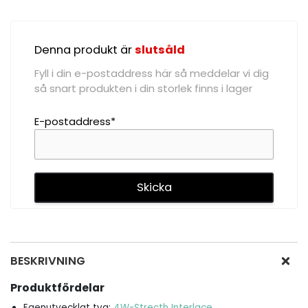
Denna produkt är
slutsåld
Fyll i din e-postaddress här så meddelar vi dig
så snart produkten i din storlek finns i lager
E-postaddress*
BESKRIVNING
Produktfördelar
Egenutvecklat tyg:
4W-Strecth Interlace