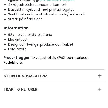
4-vägsstretch för maximal komfort
Elastiskt midjeband med printad logotyp
Snabbtorkande, svettabsorberande/avvisande
Slitsar på båda sidor
Information
92% Polyester 8% elastane
Maskintvätt
Designad i Sverige, producerad i Turkiet
Färg: Svart
Produkttaggar:
4-vägsstretch
,
4WStrechInterlace
,
Padelshorts
STORLEK & PASSFORM
FRAKT & RETURER