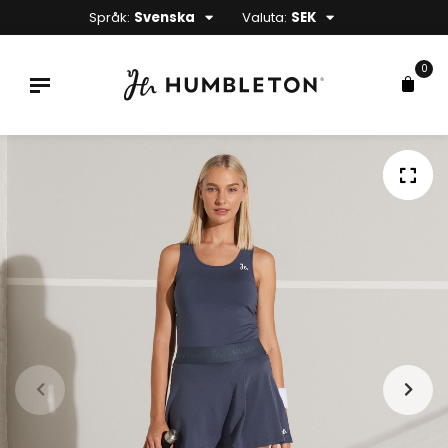
Språk:
Svenska
Valuta:
SEK
0