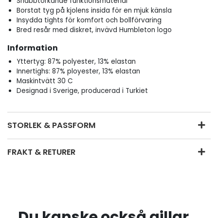
Snabbtorkande funktionsmaterial
Borstat tyg på kjolens insida för en mjuk känsla
Insydda tights för komfort och bollförvaring
Bred resår med diskret, invävd Humbleton logo
Information
Yttertyg: 87% polyester, 13% elastan
Innertighs: 87% ployester, 13% elastan
Maskintvätt 30 C
Designad i Sverige, producerad i Turkiet
STORLEK & PASSFORM
FRAKT & RETURER
Du kanske också gillar...