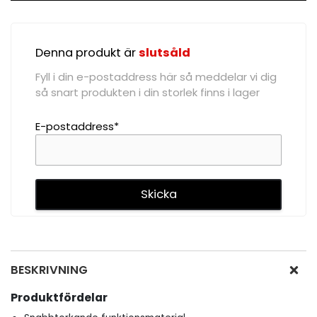
Denna produkt är
slutsåld
Fyll i din e-postaddress här så meddelar vi dig
så snart produkten i din storlek finns i lager
E-postaddress*
BESKRIVNING
Produktfördelar