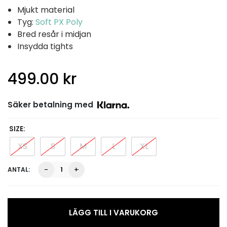
Mjukt material
Tyg:
Soft PX Poly
Bred resår i midjan
Insydda tights
499.00
kr
Säker betalning med
SIZE
XS
S
M
L
XL
Siri
-
+
Pleat
Skirt,
Off
Blue
LÄGG TILL I VARUKORG
mängd