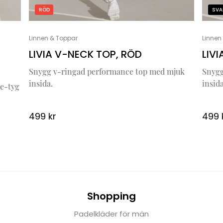
RÖD
SVA
Linnen & Toppar
Linnen
LIVIA V-NECK TOP, RÖD
LIV
Snygg v-ringad performance top med mjuk
Snygg
insida.
insida
de-tyg
499
kr
499
Shopping
Padelkläder för män