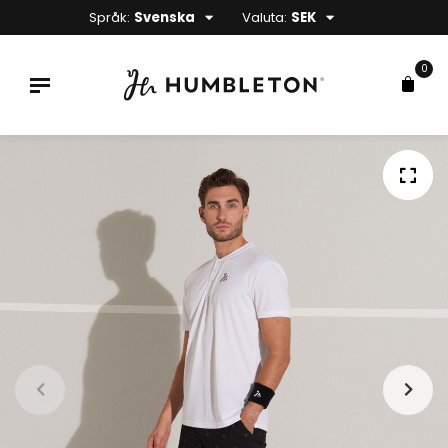
Språk:
Svenska
Valuta:
SEK
0