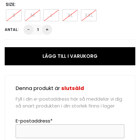
SIZE
S
M
L
XL
XXL
Stryker
-
+
Classic
Performance
Shorts,
Signature
LÄGG TILL I VARUKORG
AOP
mängd
Denna produkt är
slutsåld
Fyll i din e-postaddress här så meddelar vi dig
så snart produkten i din storlek finns i lager
E-postaddress*