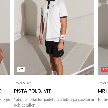
VIT
RÖD
Tröjor & Piké
Tröjor 
D
PISTA POLO, VIT
MR 
gotype
Välgjord piké för padel med fokus på passform
En he
och detaljer