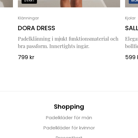
SVART
MÖR
Klänningar
Kjolar
DORA DRESS
SAL
Padelklänning i mjukt funktionsmaterial och
Elega
bra passform. Innertights ingår.
bollf
799
kr
599
Shopping
Padelkläder för män
Padelkläder för kvinnor
Presentkort