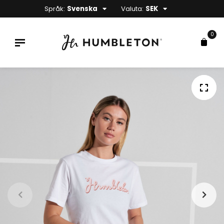
Språk:
Svenska
Valuta:
SEK
0