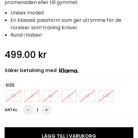
promenaden eller till gymmet.
Unisex modell
En klassisk passform som ger utrymme för de
rörelser som träning kräver.
Rund i halsen
499.00
kr
Säker betalning med
SIZE
XS
S
M
L
XL
XXL
Surf
-
+
T-
Shirt,
Vit/Rosa
mängd
LÄGG TILL I VARUKORG