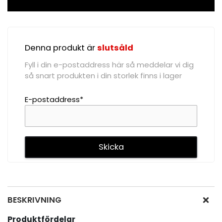
Denna produkt är
slutsåld
Fyll i din e-postaddress här så meddelar vi dig
så snart produkten i din storlek finns i lager
E-postaddress*
BESKRIVNING
Produktfördelar