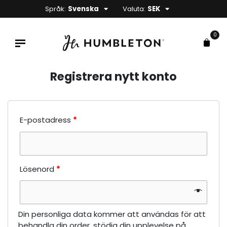
Språk:
Svenska
Valuta:
SEK
0
Registrera nytt konto
E-postadress
*
Lösenord
*
Din personliga data kommer att användas för att
behandla din order, stödja din upplevelse på