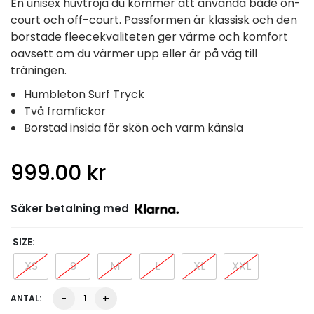
En unisex huvtröja du kommer att använda både on-
court och off-court. Passformen är klassisk och den
borstade fleecekvaliteten ger värme och komfort
oavsett om du värmer upp eller är på väg till
träningen.
Humbleton Surf Tryck
Två framfickor
Borstad insida för skön och varm känsla
999.00
kr
Säker betalning med
SIZE
XS
S
M
L
XL
XXL
Denver
-
+
Surf