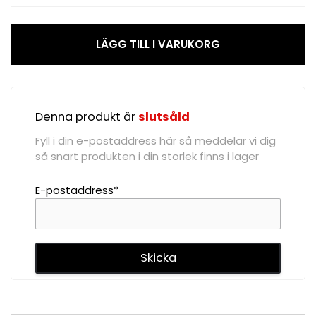
Hoodie,
Svart
mängd
LÄGG TILL I VARUKORG
Denna produkt är
slutsåld
Fyll i din e-postaddress här så meddelar vi dig
så snart produkten i din storlek finns i lager
E-postaddress*