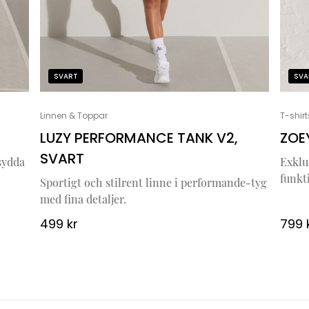
SVART
SVA
Linnen & Toppar
T-shirt
LUZY PERFORMANCE TANK V2,
ZOEY
SVART
sydda
Exklu
funkt
Sportigt och stilrent linne i performande-tyg
med fina detaljer.
499
kr
799